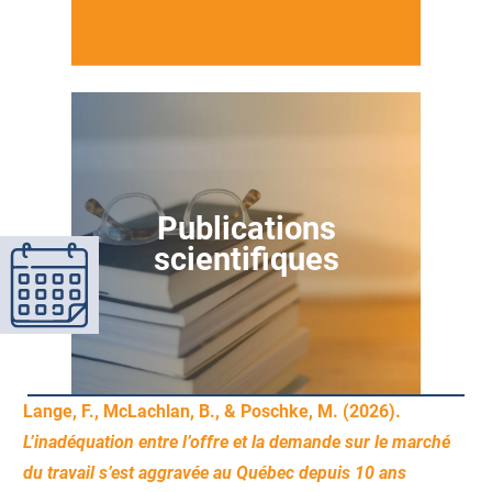
Publications
scientifiques
Lange, F., McLachlan, B., & Poschke, M. (2026).
L’inadéquation entre l’offre et la demande sur le marché
du travail s’est aggravée au Québec depuis 10 ans