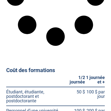
Coût des formations
1/2
1 journée
journée
et +
Étudiant, étudiante,
50 $
100 $ par
postdoctorant et
jour
postdoctorante
Personnel d’une université
100 $
200 $ par