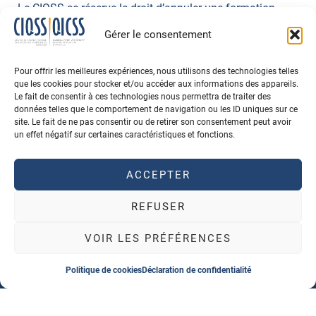
Le CIQSS se réserve le droit d’annuler une formation.
Dans ce cas, la responsabilité du CIQSS se limite au
Gérer le consentement
remboursement des frais d’inscription correspondants
reçus.
Pour offrir les meilleures expériences, nous utilisons des technologies telles
que les cookies pour stocker et/ou accéder aux informations des appareils.
Toute annulation doit être faite par écrit à
Le fait de consentir à ces technologies nous permettra de traiter des
formations@ciqss.umontreal.ca
.
données telles que le comportement de navigation ou les ID uniques sur ce
site. Le fait de ne pas consentir ou de retirer son consentement peut avoir
un effet négatif sur certaines caractéristiques et fonctions.
CONCERNANT LES FORMATIONS EN LIGNE:
Nos formations en ligne sont offertes en direct
seulement et ne sont pas enregistrées. Aucun
ACCEPTER
remboursement ne sera accordé en cas d’absence.
REFUSER
VOIR LES PRÉFÉRENCES
Politique de cookies
Déclaration de confidentialité