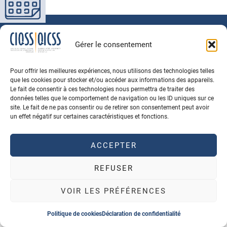
Gérer le consentement
Pour offrir les meilleures expériences, nous utilisons des technologies telles
que les cookies pour stocker et/ou accéder aux informations des appareils.
CITEZ LE CIQSS
BOURSES
Le fait de consentir à ces technologies nous permettra de traiter des
données telles que le comportement de navigation ou les ID uniques sur ce
site. Le fait de ne pas consentir ou de retirer son consentement peut avoir
un effet négatif sur certaines caractéristiques et fonctions.
ABONNEMENT À L'INFOLETTRE
Conditions d'utilisation
Politique de confidentialité
ACCEPTER
© 2026 Tous Droits Réservés
Propulsé par
Agence PhDesign
, hébergé au Canada
REFUSER
VOIR LES PRÉFÉRENCES
Politique de cookies
Déclaration de confidentialité