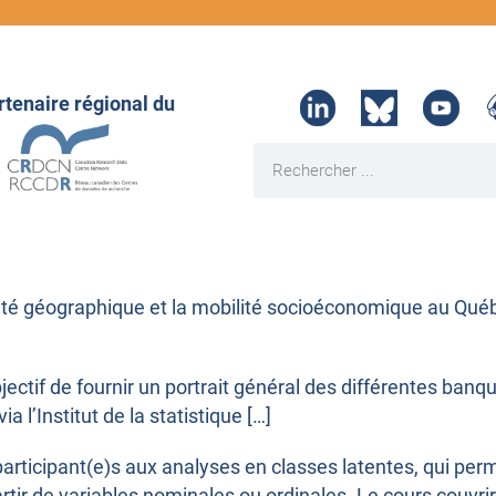
rtenaire régional du
bilité géographique et la mobilité socioéconomique au Qué
objectif de fournir un portrait général des différentes ba
 l’Institut de la statistique […]
es participant(e)s aux analyses en classes latentes, qui pe
tir de variables nominales ou ordinales. Le cours couvrir