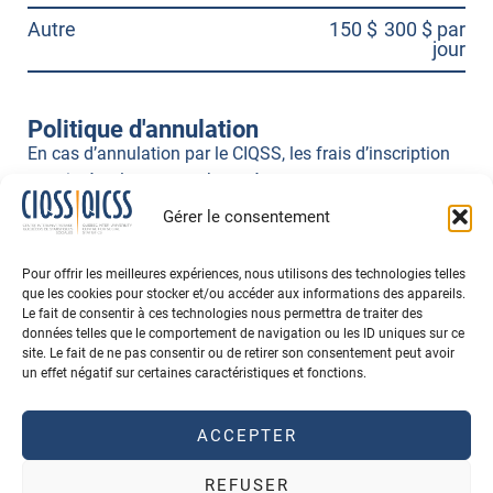
Autre
150 $
300 $ par
jour
Politique d'annulation
En cas d’annulation par le CIQSS, les frais d’inscription
sont intégralement remboursés.
En cas d’annulation par la participante ou le participant,
Gérer le consentement
les frais d’annulation suivants sont appliqués :
Pour offrir les meilleures expériences, nous utilisons des technologies telles
Plus de 5 jours ouvrables avant l’activité : 25% du
que les cookies pour stocker et/ou accéder aux informations des appareils.
montant total payé sera retenu;
Le fait de consentir à ces technologies nous permettra de traiter des
De 2 à 5 jours ouvrables avant l’activité : 50% du
données telles que le comportement de navigation ou les ID uniques sur ce
site. Le fait de ne pas consentir ou de retirer son consentement peut avoir
montant total payé sera retenu;
un effet négatif sur certaines caractéristiques et fonctions.
Moins de 2 jours ouvrables avant l’activité : 100%
du montant total payé sera retenu.
ACCEPTER
REFUSER