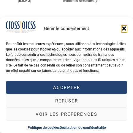
(ESLPQ)
minorités sexuelles
Gérer le consentement
Pour offrir les meilleures expériences, nous utilisons des technologies telles
que les cookies pour stocker et/ou accéder aux informations des appareils.
Le fait de consentir à ces technologies nous permettra de traiter des
données telles que le comportement de navigation ou les ID uniques sur ce
site. Le fait de ne pas consentir ou de retirer son consentement peut avoir
un effet négatif sur certaines caractéristiques et fonctions.
CITEZ LE CIQSS
BOURSES
ACCEPTER
ABONNEMENT À L'INFOLETTRE
REFUSER
Conditions d'utilisation
Politique de confidentialité
© 2026 Tous Droits Réservés
VOIR LES PRÉFÉRENCES
Propulsé par
Agence PhDesign
, hébergé au Canada
Politique de cookies
Déclaration de confidentialité