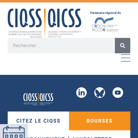
Partenaire régional du
CITEZ LE CIQSS
BOURSES