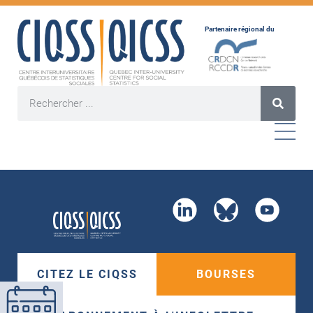
Partenaire régional du
CITEZ LE CIQSS
BOURSES